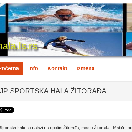
ala.ls.rs
Početna
Info
Kontakt
Izmena
JP SPORTSKA HALA ŽITORAĐA
Sportska hala se nalazi na opstini Žitorađa, mesto Žitorađa . Matični br