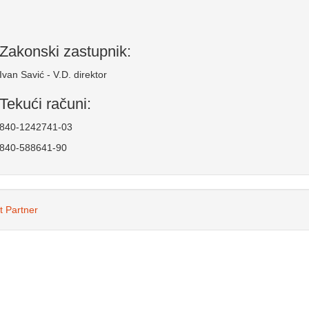
Zakonski zastupnik:
Ivan Savić - V.D. direktor
Tekući računi:
840-1242741-03
840-588641-90
t Partner