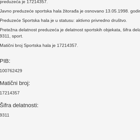
preduzeća je 17214357.
Javno preduzeće sportska hala žitorađa je osnovano 13.05.1998. godi
Preduzeće Sportska hala je u statusu: aktivno privredno društvo.
Pretežna delatnost preduzeća je delatnost sportskih objekata, šifra dela
9311, sport.
Matični broj Sportska hala je 17214357.
PIB:
100762429
Matični broj:
17214357
Šifra delatnosti:
9311